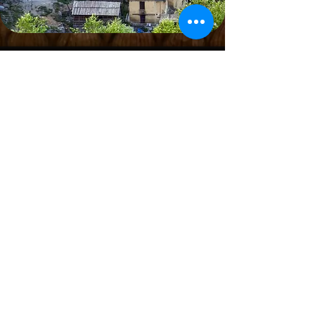
पता
डमरूवा, बस्ती
(उत्तर प्रदेश)
फ़ोन
+91 9453600887
+91 9935967769
ईमेल
sahaytravels2016@gmail.com
हमसे जुड़ें
© 2025 सहाय ट्रैवल्स। सर्वाधिकार सुरक्षित।