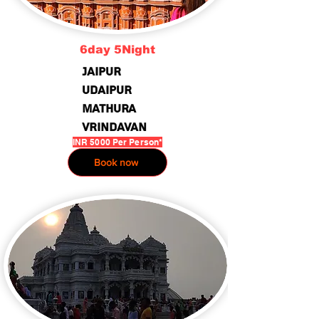
6day 5Night
jaipur
Udaipur
Mathura
vrindavan
INR 5000 Per Person*
Book now