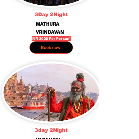
3Day 2Night
Mathura
vrindavan
INR 3000 Per Person*
Book now
3day 2Night