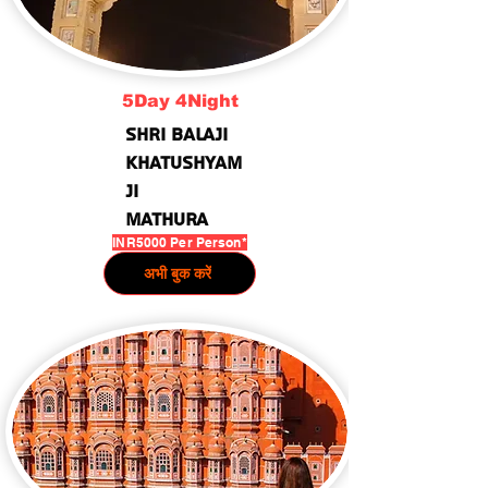
5Day 4Night
shri Balaji
Khatushyam
Ji
Mathura
INR5000 Per Person*
अभी बुक करें