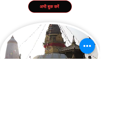
अभी बुक करें
नेपाल का संपूर्ण भ्रमण
5 रातें / 6 दिन
काठमांडू, पोखरा, चितवन
मूल्य (शुरुआती कीमत): अनुरोध पर
अभी बुक करें