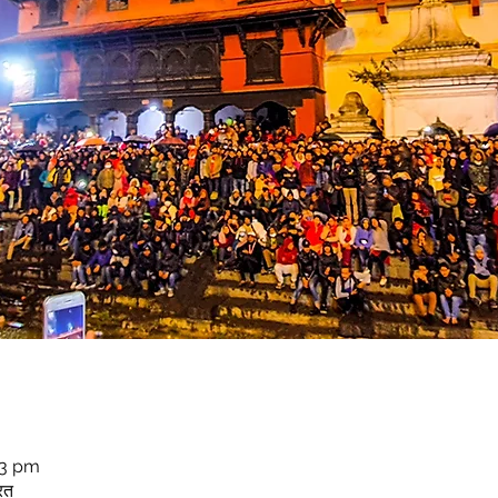
03 pm
रत