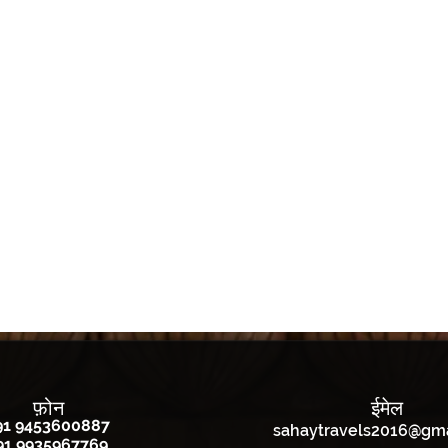
फ़ोन
ईमेल
91 9453600887
sahaytravels2016@gm
91 9935967769